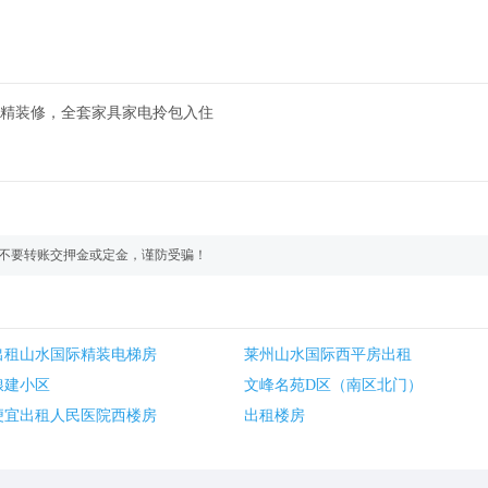
室，精装修，全套家具家电拎包入住
不要转账交押金或定金，谨防受骗！
出租山水国际精装电梯房
莱州山水国际西平房出租
粮建小区
文峰名苑D区（南区北门）
便宜出租人民医院西楼房
出租楼房