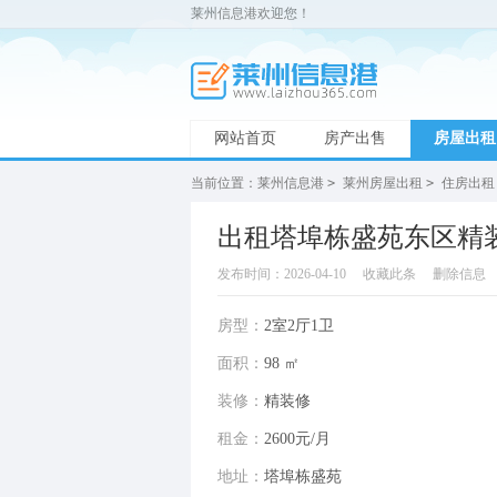
莱州信息港欢迎您！
网站首页
房产出售
房屋出租
当前位置：
莱州信息港
>
莱州房屋出租
>
住房出租
出租塔埠栋盛苑东区精装
发布时间：2026-04-10
收藏此条
删除信息
房型：
2室2厅1卫
面积：
98 ㎡
装修：
精装修
租金：
2600元/月
地址：
塔埠栋盛苑