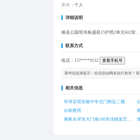
发布：
个人
详细说明
掖县公园塔埠栋盛苑15护照2单元602
联系方式
电话：
157
****
9532
查看手机号
莱州信息港提示：此信息由网友自行发布！请
相关信息
华泽宾馆实验中学北门附近二楼出租
出租楼房
康桥水岸东大门南100米佳丽发艺楼上