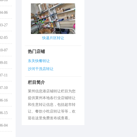
06-16
04-06
03-27
02-05
快递片区转让
10-07
热门店铺
东关快餐转让
09-01
沙河干洗店转让
07-11
栏目简介
07-10
莱州信息港店铺转让栏目为您
提供莱州本地各行业店铺转让
06-16
和生意转让信息，包括超市转
让、餐饮小吃店转让等等，欢
06-15
迎在这里免费发布或查看。
06-04